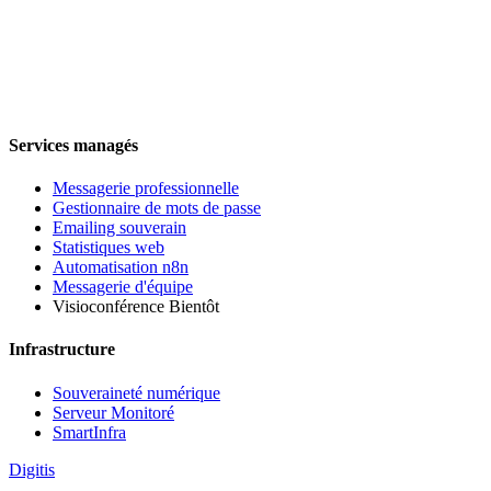
Services managés
Messagerie professionnelle
Gestionnaire de mots de passe
Emailing souverain
Statistiques web
Automatisation n8n
Messagerie d'équipe
Visioconférence
Bientôt
Infrastructure
Souveraineté numérique
Serveur Monitoré
SmartInfra
Digitis