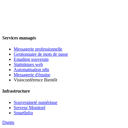
Services managés
Messagerie professionnelle
Gestionnaire de mots de passe
Emailing souverain
Statistiques web
Automatisation n8n
Messagerie d'équipe
Visioconférence
Bientôt
Infrastructure
Souveraineté numérique
Serveur Monitoré
SmartInfra
Digitis